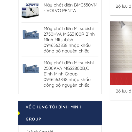
Máy phát điện BMG550VM
Bộ lưu 
- VOLVO PENTA
suất 50
Máy phát điện Mitsubishi
2750KVA MGS3100R BÌnh
Minh Mitsubishi
0946563838 nhập khẩu
đồng bộ nguyên chiếc
Máy phát điện Mitsubishi
2500KVA MGS2800B,C
Bình Minh Group
0946563838 nhập khẩu
đồng bộ nguyên chiếc
Bộ lưu đ
2000VA
VỀ CHÚNG TÔI BÌNH MINH
GROUP
Về chúng tôi