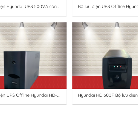
điện Hyundai UPS 500VA công
Bộ lưu điện UPS Offline Hyun
0VA/300W.
1000VA
iện UPS Offline Hyundai HD-
Hyundai HD 600F Bộ lưu điện
UPS 600VA công suất 600V