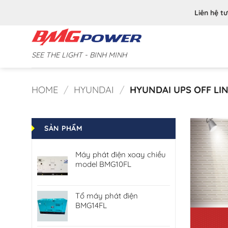
Bỏ
Liên hệ t
qua
nội
dung
SEE THE LIGHT - BINH MINH
HOME
/
HYUNDAI
/
HYUNDAI UPS OFF LI
SẢN PHẨM
Máy phát điện xoay chiều
model BMG10FL
Tổ máy phát điện
BMG14FL