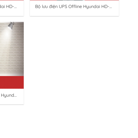
dai HD-
Bộ lưu điện UPS Offline Hyundai HD-
1500VA
 Hyundai
A/360W.