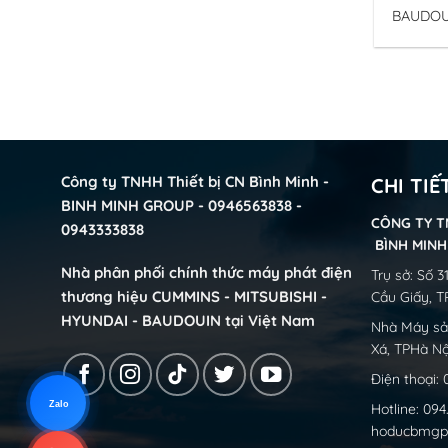
BAUDOU
Binh Mi
Baudoui
Công ty TNHH Thiết bị CN Bình Minh -
CHI TIẾ
BINH MINH GROUP - 0946563838 -
CÔNG TY T
0943333838
BÌNH MIN
Nhà phân phối chính thức máy phát điện
Trụ sở: Số 
thương hiệu CUMMINS - MITSUBISHI -
Cầu Giấy, T
HYUNDAI - BAUDOUIN tại Việt Nam
Nhà Máy sản
Xá, TPHà Nộ
Điện thoại:
Zalo
Hotline: 09
hoducbmgp