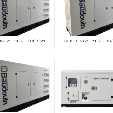
IN BMG220BL / BMGPOWER
BAUDOUIN BMG250BL / B
nh Group – Tổ Máy Phát điện
Binh Minh Group – Tổ Máy Ph
n động cơ Diezen
Baudouin động cơ Diezen