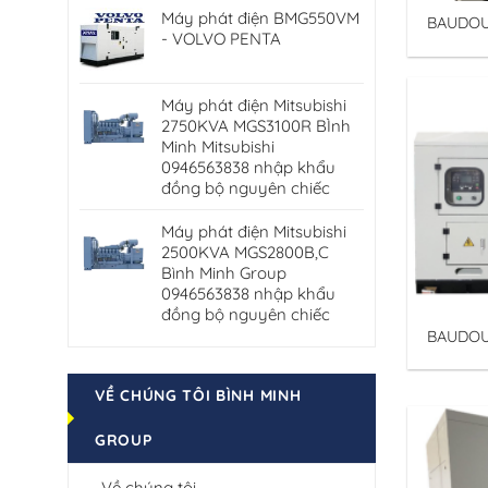
Máy phát điện BMG550VM
BAUDOU
- VOLVO PENTA
Binh Mi
Baudoui
Máy phát điện Mitsubishi
2750KVA MGS3100R BÌnh
Minh Mitsubishi
0946563838 nhập khẩu
đồng bộ nguyên chiếc
Máy phát điện Mitsubishi
2500KVA MGS2800B,C
Bình Minh Group
0946563838 nhập khẩu
đồng bộ nguyên chiếc
BAUDOU
Binh Mi
Baudoui
VỀ CHÚNG TÔI BÌNH MINH
GROUP
Về chúng tôi