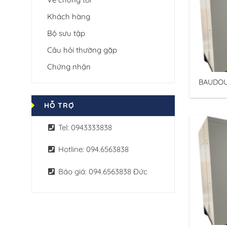
Khách hàng
Bộ sưu tập
Câu hỏi thường gặp
Chứng nhận
BAUDOU
Binh Mi
Baudoui
HỖ TRỢ
Tel: 0943333838
Hotline: 094.6563838
Báo giá: 094.6563838 Đức