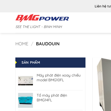
Bỏ
Liên hệ t
qua
nội
dung
SEE THE LIGHT - BINH MINH
HOME
/
BAUDOUIN
SẢN PHẨM
Máy phát điện xoay chiều
model BMG10FL
Tổ máy phát điện
BMG14FL