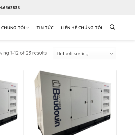
94.6563838
 CHÚNG TÔI
TIN TỨC
LIÊN HỆ CHÚNG TÔI
ing 1–12 of 23 results