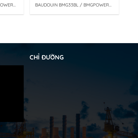
POWER
BAUDOUIN BMG33BL / BMGPOWER
Binh Minh Group – Tổ Máy Phát điện
Baudouin động cơ Diezen
CHỈ ĐƯỜNG