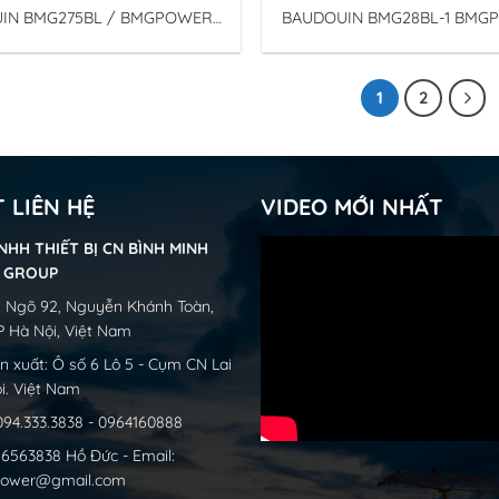
IN BMG275BL / BMGPOWER
BAUDOUIN BMG28BL-1 BMG
nh Group – Tổ Máy Phát điện
Binh Minh Group – Tổ Máy Phát điện
n BMG275BL động cơ Diezen
Baudouin động cơ Diezen
1
2
T LIÊN HỆ
VIDEO MỚI NHẤT
NHH THIẾT BỊ CN BÌNH MINH
H GROUP
31 Ngõ 92, Nguyễn Khánh Toàn,
P Hà Nội, Việt Nam
 xuất: Ô số 6 Lô 5 - Cụm CN Lai
i. Việt Nam
 094.333.3838 - 0964160888
4.6563838 Hồ Đức - Email:
ower@gmail.com