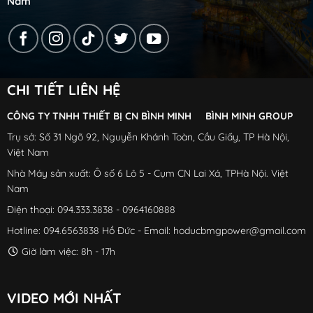
Nam
CHI TIẾT LIÊN HỆ
CÔNG TY TNHH THIẾT BỊ CN BÌNH MINH BÌNH MINH GROUP
Trụ sở: Số 31 Ngõ 92, Nguyễn Khánh Toàn, Cầu Giấy, TP Hà Nội,
Việt Nam
Nhà Máy sản xuất: Ô số 6 Lô 5 - Cụm CN Lai Xá, TPHà Nội. Việt
Nam
Điện thoại: 094.333.3838 - 0964160888
Hotline: 094.6563838 Hồ Đức - Email: hoducbmgpower@gmail.com
Giờ làm việc: 8h - 17h
VIDEO MỚI NHẤT