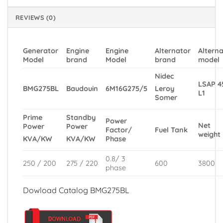
REVIEWS (0)
Generator
Engine
Engine
Alternator
Altern
Model
brand
Model
brand
model
Nidec
LSAP 4
BMG275BL
Baudouin
6M16G275/5
Leroy
L1
Somer
Prime
Standby
Power
Net
Power
Power
Factor/
Fuel Tank
weight
Phase
KVA/KW
KVA/KW
0.8/ 3
250 / 200
275 / 220
600
3800
phase
Dowload Catalog BMG275BL