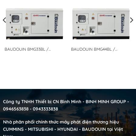
BAUDOUIN BMG33BL /
BAUDOUIN BMG44BL /
BMGPOWER Binh Minh Group –
BMGPOWER BInh Minh Group –
Tổ Máy Phát điện Baudouin
Tổ Máy Phát điện Baudouin
động cơ Diezen
động cơ Diezen
Công ty TNHH Thiết bị CN Bình Minh - BINH MINH GROUP -
0946563838 - 0943333838
Nhà phân phối chính thức máy phát điện thương hiệu
CUMMINS - MITSUBISHI - HYUNDAI - BAUDOUIN tại Việt