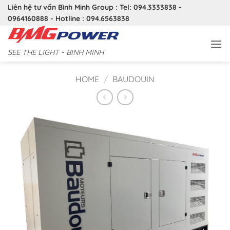
Bỏ
Liên hệ tư vấn Bình Minh Group : Tel: 094.3333838 -
qua
0964160888 - Hotline : 094.6563838
nội
dung
SEE THE LIGHT - BINH MINH
HOME
/
BAUDOUIN