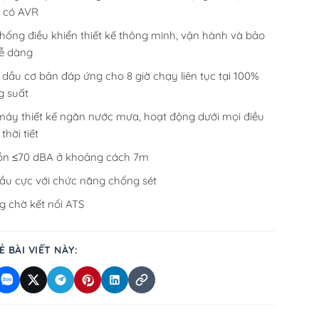
, có AVR
hống điều khiển thiết kế thông minh, vận hành và bảo
dễ dàng
dầu cơ bản đáp ứng cho 8 giờ chạy liên tục tại 100%
g suất
máy thiết kế ngăn nước mưa, hoạt động dưới mọi điều
 thời tiết
ồn ≤70 dBA ở khoảng cách 7m
đầu cực với chức năng chống sét
g chờ kết nối ATS
Ẻ BÀI VIẾT NÀY: