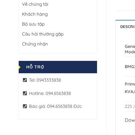
Về chúng tôi
Khách hàng
Bộ sưu tập
DESCRI
Câu hỏi thường gặp
Chứng nhận
Gene
Mode
BMG
HỖ TRỢ
Tel: 0943333838
Prim
KVA
Hotline: 094.6563838
Báo giá: 094.6563838 Đức
225 
Dow