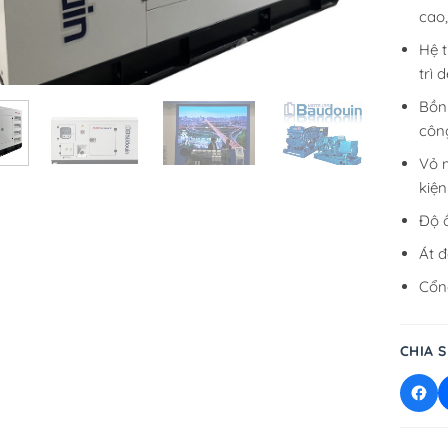
cao
Hệ t
trì 
Bồn 
côn
Vỏ 
kiện
Độ 
Át 
Cổn
CHIA S