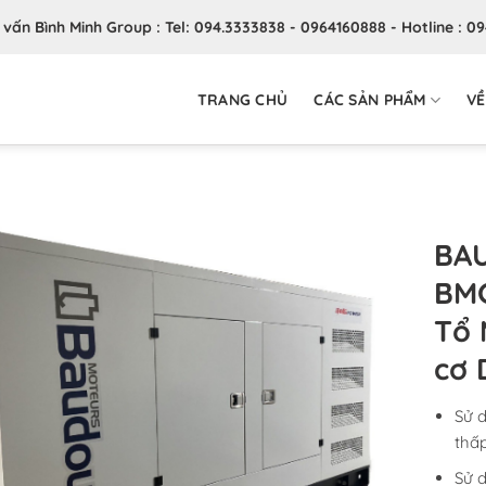
ư vấn Bình Minh Group : Tel: 094.3333838 - 0964160888 - Hotline : 0
TRANG CHỦ
CÁC SẢN PHẨM
VỀ
BA
BMG
Tổ 
cơ 
Sử d
thấp
Sử d