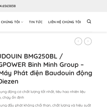
94.6563838
 CHÚNG TÔI
TIN TỨC
LIÊN HỆ CHÚNG TÔI
UDOUIN BMG250BL /
POWER Binh Minh Group –
Máy Phát điện Baudouin động
Diezen
ụng động cơ chất lượng tốt nhất, tiêu hao nhiên liệu
, chạy ổn định
ụng đầu phát không chổi than, chất lượng và hiệu suất