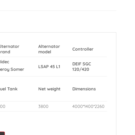
lternator
Alternator
Controller
brand
model
idec
DEIF SGC
LSAP 45 L1
120/420
Leroy Somer
uel Tank
Net weight
Dimensions
600
3800
4000*1400*2260