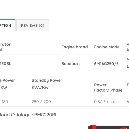
PTION
REVIEWS (0)
rator
A
Engine brand
Engine
Model
l
N
250BL
Baudouin
6M16G250/5
e Power
Standby
Power
F
Power
/KW
KVA/KW
Factor/ Phase
/ 180
250 / 200
0.8/ 3 phase
load Catalogue BMG220BL