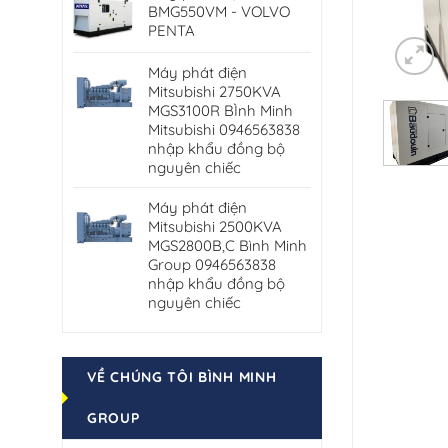
BMG550VM - VOLVO
PENTA
Máy phát điện
Mitsubishi 2750KVA
MGS3100R BÌnh Minh
Mitsubishi 0946563838
nhập khẩu đồng bộ
nguyên chiếc
Máy phát điện
Mitsubishi 2500KVA
MGS2800B,C Bình Minh
Group 0946563838
nhập khẩu đồng bộ
nguyên chiếc
VỀ CHÚNG TÔI BÌNH MINH
GROUP