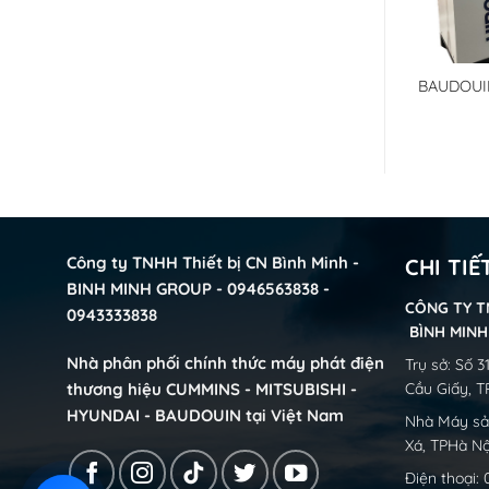
BAUDOUIN BMG33BL /
 BMG500BL /
BAUDOUI
BMGPOWER Binh Minh Group –
– Tổ Máy Phát
BMGPOWE
Tổ Máy Phát điện Baudouin
uin động cơ Diezen
điện Baud
động cơ Diezen
Công ty TNHH Thiết bị CN Bình Minh -
CHI TIẾ
BINH MINH GROUP - 0946563838 -
CÔNG TY T
0943333838
BÌNH MIN
Nhà phân phối chính thức máy phát điện
Trụ sở: Số 
thương hiệu CUMMINS - MITSUBISHI -
Cầu Giấy, T
HYUNDAI - BAUDOUIN tại Việt Nam
Nhà Máy sản
Xá, TPHà Nộ
Điện thoại: