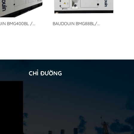
BAUDOUIN BMG88BL/
IN BMG400BL /
BMGPOWER Binh Minh Group –
ER – Tổ Máy Phát
Tổ Máy Phát điện Baudouin
udouin động cơ Diezen
động cơ Diezen
CHỈ ĐƯỜNG