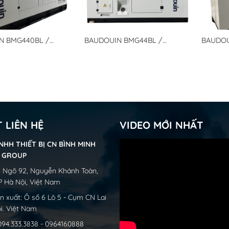
BAUDOUIN BMG44BL /
N BMG440BL /
BAUDOU
BMGPOWER BInh Minh Group –
R – Tổ Máy Phát
BMGPOW
Tổ Máy Phát điện Baudouin
ouin động cơ Diezen
điện Ba
động cơ Diezen
T LIÊN HỆ
VIDEO MỚI NHẤT
NHH THIẾT BỊ CN BÌNH MINH
H GROUP
31 Ngõ 92, Nguyễn Khánh Toàn,
P Hà Nội, Việt Nam
 xuất: Ô số 6 Lô 5 - Cụm CN Lai
i. Việt Nam
 094.333.3838 - 0964160888