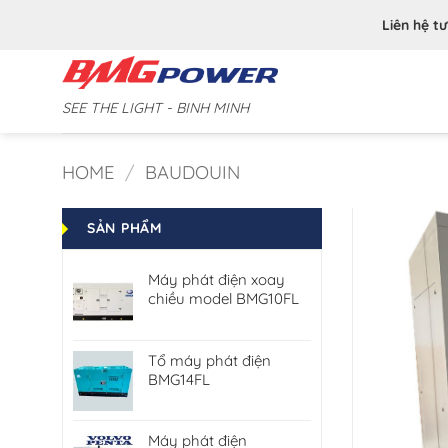
Bỏ
Liên hệ t
qua
nội
dung
SEE THE LIGHT - BINH MINH
HOME
/
BAUDOUIN
SẢN PHẨM
Máy phát điện xoay
chiều model BMG10FL
Tổ máy phát điện
BMG14FL
Máy phát điện