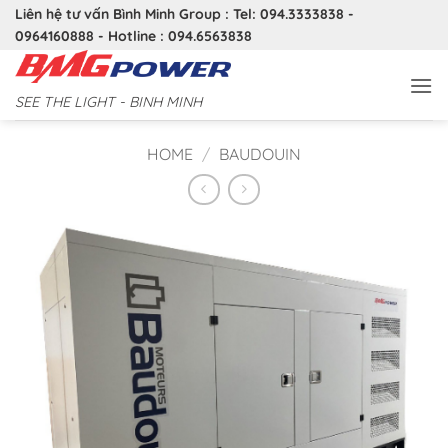
Bỏ
Liên hệ tư vấn Bình Minh Group : Tel: 094.3333838 -
qua
0964160888 - Hotline : 094.6563838
nội
dung
SEE THE LIGHT - BINH MINH
HOME
/
BAUDOUIN