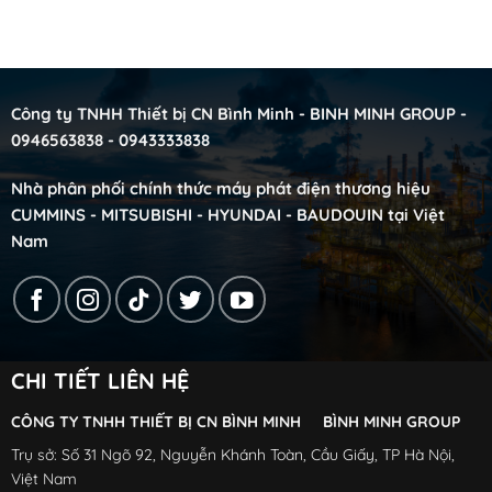
Công ty TNHH Thiết bị CN Bình Minh - BINH MINH GROUP -
0946563838 - 0943333838
Nhà phân phối chính thức máy phát điện thương hiệu
CUMMINS - MITSUBISHI - HYUNDAI - BAUDOUIN tại Việt
Nam
CHI TIẾT LIÊN HỆ
CÔNG TY TNHH THIẾT BỊ CN BÌNH MINH BÌNH MINH GROUP
Trụ sở: Số 31 Ngõ 92, Nguyễn Khánh Toàn, Cầu Giấy, TP Hà Nội,
Việt Nam