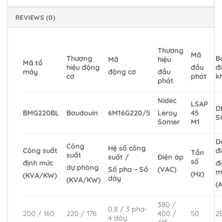
REVIEWS (0)
Thương
Mã
Thương
B
Mã
hiệu
Mã tổ
hiệu động
đ
đầu
máy
động cơ
đầu
cơ
k
phát
phát
Nidec
LSAP
D
BMG220BL
Baudouin
6M16G220/5
45
Leroy
S
M1
Somer
D
Công
Hệ số công
Công suất
đ
Tần
suất
suất /
Điện áp
số
định mức
đ
dự phòng
Số pha – Số
(VAC)
m
(Hz)
(KVA/KW)
dây
(KVA/KW)
(A
380 /
0,8 / 3 pha-
200 / 160
220 / 176
400 /
50
2
4 dây