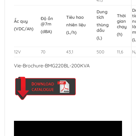
415
D
Dung
Thời
tí
Tiêu hao
tích
Độ ồn
Ắc quy
gian
n
@7m
nhiên liệu
thùng
chạy
l
(VDC/Ah)
dầu
(dBA)
m
(L/h)
(h)
(L)
(L
12V
70
43,1
500
11,6
N
Vie-Brochure-BMG220BL-200KVA