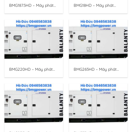
BMG187.5HD – Máy phát
BMG18HD – Máy phát
điện động cơ Hyundai
điện động cơ Hyundai
150KVA/120KW 3 pha
16.25KVA/13KW 3 pha.
BMG220HD – Máy phát
BMG265HD – Máy phát
điện động cơ Hyundai
điện động cơ Hyundai
200KVA/160KW 3 pha
240KVA/192KW 3 pha