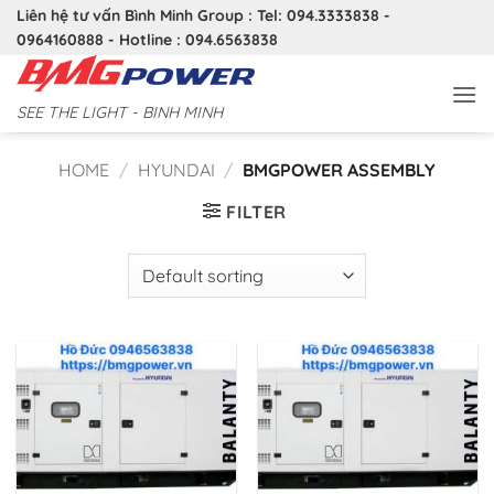
Bỏ
Liên hệ tư vấn Bình Minh Group : Tel: 094.3333838 -
qua
0964160888 - Hotline : 094.6563838
nội
dung
SEE THE LIGHT - BINH MINH
HOME
/
HYUNDAI
/
BMGPOWER ASSEMBLY
FILTER