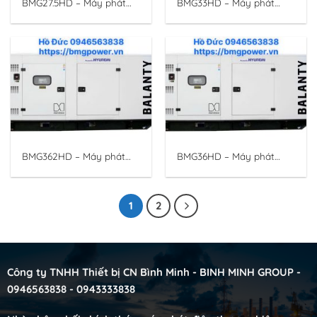
BMG27.5HD – Máy phát
BMG33HD – Máy phát
điện động cơ Hyundai
điện động cơ Hyundai
25KVA/20KW 3 pha.
30KVA/24KW 3 pha.
HYUNDAI BALANTY
HYUNDAI BANLANTY
BMG362HD – Máy phát
BMG36HD – Máy phát
điện động cơ Hyundai
điện động cơ Hyundai
330KVA/264KW 3 pha
33KVA/26.4KW 3 pha.
HYUNDAI BALANTY
1
2
Công ty TNHH Thiết bị CN Bình Minh - BINH MINH GROUP -
0946563838 - 0943333838