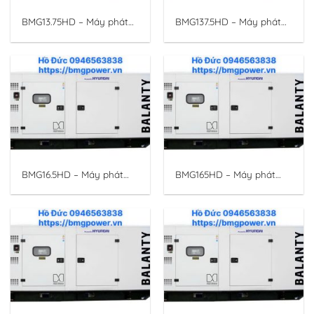
BMG13.75HD – Máy phát
BMG137.5HD – Máy phát
điện động cơ Hyundai
điện động cơ Hyundai
12.5KVA/10KW 3 pha.
125KVA/100KW 3 pha.
HYUNDAI BALANTY
BMG16.5HD – Máy phát
BMG165HD – Máy phát
điện động cơ Hyundai
điện động cơ Hyundai
15KVA/12KW 3 pha.
150KVA/120KW 3 pha.
HYUNDAI BALANTY