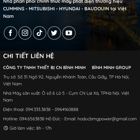
Nhà phân phối chính thức máy phát điện thương hiệu
CUMMINS - MITSUBISHI - HYUNDAI - BAUDOUIN tại Việt
Nam
CHI TIẾT LIÊN HỆ
CÔNG TY TNHH THIẾT BỊ CN BÌNH MINH BÌNH MINH GROUP
Trụ sở: Số 31 Ngõ 92, Nguyễn Khánh Toàn, Cầu Giấy, TP Hà Nội,
Việt Nam
Nhà Máy sản xuất: Ô số 6 Lô 5 - Cụm CN Lai Xá, TPHà Nội. Việt
Nam
Điện thoại: 094.333.3838 - 0964160888
Hotline: 094.6563838 Hồ Đức - Email: hoducbmgpower@gmail.com
Giờ làm việc: 8h - 17h