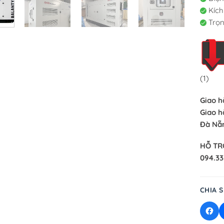
Kích
Trọn
(1)
Giao h
Giao h
Đà Nẵn
HỖ TR
094.33
CHIA S