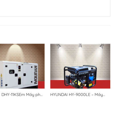
i DHY-11KSEm Máy phát
HYUNDAI HY-9000LE – Máy
undai 10kw/10kva 1
phát điện Hyundai 6kw gia đình
văn phòng chạy xăng đề nổ.