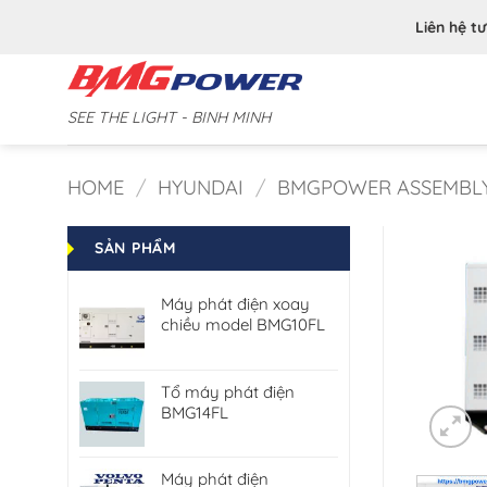
Bỏ
Liên hệ t
qua
nội
dung
SEE THE LIGHT - BINH MINH
HOME
/
HYUNDAI
/
BMGPOWER ASSEMBL
SẢN PHẨM
Máy phát điện xoay
chiều model BMG10FL
Tổ máy phát điện
BMG14FL
Máy phát điện