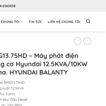
94.6563838
 CHÚNG TÔI
TIN TỨC
LIÊN HỆ CHÚNG TÔI
13.75HD – Máy phát điện
g cơ Hyundai 12.5KVA/10KW
ha. HYUNDAI BALANTY
l: BMG13.75HD
 suất: 12.5KVA
ha: 3 pha
 liệu: Dầu Diesel
 áp: 220-380V