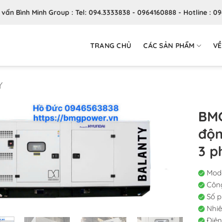
ư vấn Bình Minh Group : Tel: 094.3333838 - 0964160888 - Hotline : 0
TRANG CHỦ
CÁC SẢN PHẨM
VỀ
Y
BMG
độn
3 p
Mode
Công
Số p
Nhiên
Điện