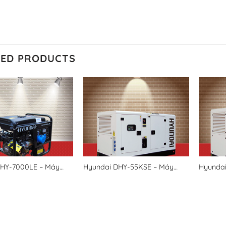
TED PRODUCTS
HY-7000LE – Máy
Hyundai DHY-55KSE – Máy
Hyunda
 Hyundai 5kw cho gia
phát điện Hyundai
điện Hy
 phòng chạy xăng đề
50KVA/40KW 3 pha.
pha.