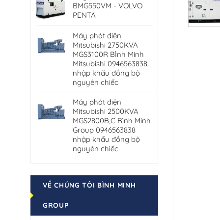
BMG550VM - VOLVO
PENTA
Máy phát điện
Mitsubishi 2750KVA
MGS3100R BÌnh Minh
Mitsubishi 0946563838
nhập khẩu đồng bộ
nguyên chiếc
Máy phát điện
Mitsubishi 2500KVA
MGS2800B,C Bình Minh
Group 0946563838
nhập khẩu đồng bộ
nguyên chiếc
VỀ CHÚNG TÔI BÌNH MINH
GROUP