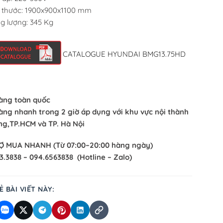
 thước: 1900x900x1100 mm
g lượng: 345 Kg
CATALOGUE HYUNDAI BMG13.75HD
àng toàn quốc
àng nhanh trong 2 giờ áp dụng với khu vực nội thành
g,TP.HCM và TP. Hà Nội
Ợ MUA NHANH
(
Từ 07:00–20:00 hàng ngày)
3.3838 – 094.6563838 (Hotline – Zalo)
Ẻ BÀI VIẾT NÀY: