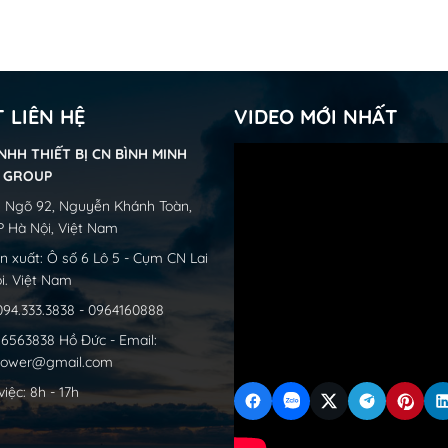
T LIÊN HỆ
VIDEO MỚI NHẤT
NHH THIẾT BỊ CN BÌNH MINH
H GROUP
31 Ngõ 92, Nguyễn Khánh Toàn,
P Hà Nội, Việt Nam
 xuất: Ô số 6 Lô 5 - Cụm CN Lai
i. Việt Nam
 094.333.3838 - 0964160888
4.6563838 Hồ Đức - Email:
CHIA SẺ BÀI VIẾT NÀY:
ower@gmail.com
iệc: 8h - 17h