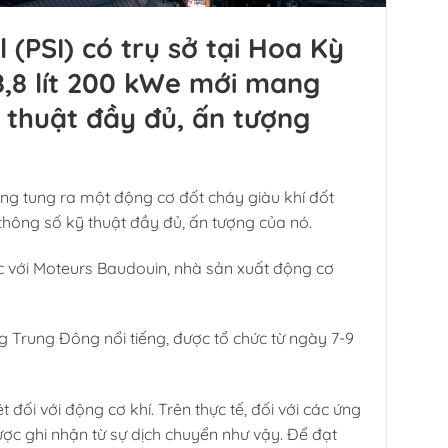
 (PSI) có trụ sở tại Hoa Kỳ
,8 lít 200 kWe mới mang
ỹ thuật đầy đủ, ấn tượng
đang tung ra một động cơ đốt cháy giàu khí đốt
 thông số kỹ thuật đầy đủ, ấn tượng của nó.
ác với Moteurs Baudouin, nhà sản xuất động cơ
g Trung Đông nổi tiếng, được tổ chức từ ngày 7-9
 đối với động cơ khí. Trên thực tế, đối với các ứng
ợc ghi nhận từ sự dịch chuyển như vậy. Để đạt