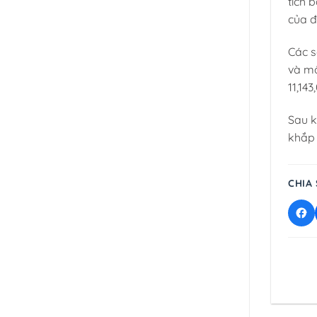
tích 
​​của
Các s
và mô
11,14
Sau k
khắp 
CHIA 