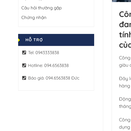
Câu hỏi thường gặp
Côn
Chứng nhận
đa
tín
HỖ TRỢ
của
Tel: 0943333838
Công 
giàu 
Hotline: 094.6563838
Báo giá: 094.6563838 Đức
Đây l
hàng 
Động 
tháng
Công 
dụng 