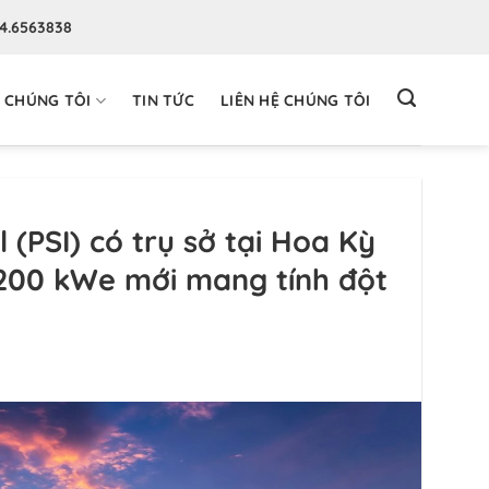
94.6563838
 CHÚNG TÔI
TIN TỨC
LIÊN HỆ CHÚNG TÔI
 (PSI) có trụ sở tại Hoa Kỳ
t 200 kWe mới mang tính đột