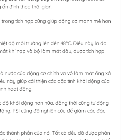
ổn định theo thời gian.
bên trong tích hợp cũng giúp động cơ mạnh mẽ hơn
hiệt độ môi trường lên đến 48ºC. Điều này là do
mát khí nạp và bộ làm mát dầu, được tích hợp
ỏ nước của động cơ chính và vỏ làm mát ống xả
ều này giúp cải thiện các đặc tính khởi động của
ình hoạt động.
ốc độ khởi động hơn nữa, đồng thời cũng tự động
 động. PSI cũng đã nghiên cứu để giảm các đặc
các thành phần của nó. Tất cả đều đã được phân