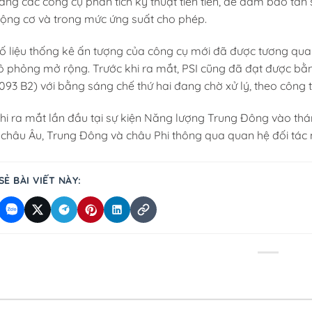
bằng các công cụ phân tích kỹ thuật tiên tiến, để đảm bảo tầ
 động cơ và trong mức ứng suất cho phép.
ố liệu thống kê ấn tượng của công cụ mới đã được tương quan
 phỏng mở rộng. Trước khi ra mắt, PSI cũng đã đạt được b
3,093 B2) với bằng sáng chế thứ hai đang chờ xử lý, theo công t
hi ra mắt lần đầu tại sự kiện Năng lượng Trung Đông vào thá
châu Âu, Trung Đông và châu Phi thông qua quan hệ đối tác m
SẺ BÀI VIẾT NÀY: