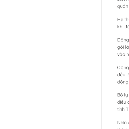
quán 
Hệ th
khi đ
Động 
gói l
vào m
Động 
đều l
động 
Bộ ly
điều 
tính 
Nhìn 