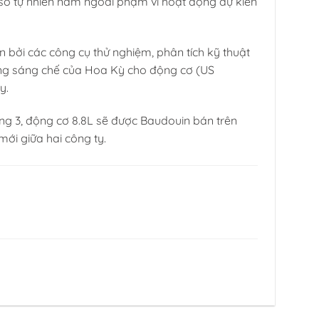
n số tự nhiên nằm ngoài phạm vi hoạt động dự kiến
 bởi các công cụ thử nghiệm, phân tích kỹ thuật
ằng sáng chế của Hoa Kỳ cho động cơ (US
y.
ng 3, động cơ 8.8L sẽ được Baudouin bán trên
ới giữa hai công ty.