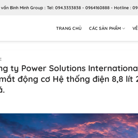
ư vấn Bình Minh Group : Tel: 094.3333838 - 0964160888 - Hotline : 0
TRANG CHỦ
CÁC SẢN PHẨM
VỀ
C
g ty Power Solutions International
mắt động cơ Hệ thống điện 8,8 lí
á.