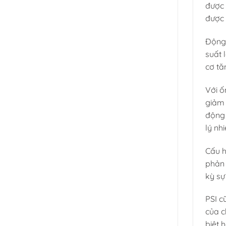
được 
được 
Động 
suất 
cơ tă
Với ố
giảm 
động 
lý nhi
Cấu h
phản 
kỳ sự
PSI c
của c
biệt 