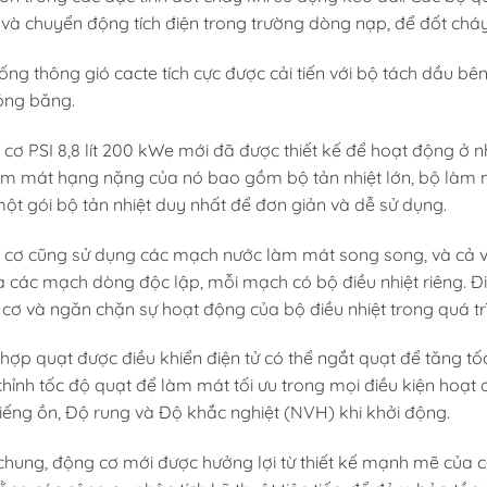
và chuyển động tích điện trong trường dòng nạp, để đốt cháy 
ống thông gió cacte tích cực được cải tiến với bộ tách dầu 
óng băng.
cơ PSI 8,8 lít 200 kWe mới đã được thiết kế để hoạt động ở n
àm mát hạng nặng của nó bao gồm bộ tản nhiệt lớn, bộ làm 
ột gói bộ tản nhiệt duy nhất để đơn giản và dễ sử dụng.
cơ cũng sử dụng các mạch nước làm mát song song, và cả v
à các mạch dòng độc lập, mỗi mạch có bộ điều nhiệt riêng. Đi
cơ và ngăn chặn sự hoạt động của bộ điều nhiệt trong quá tr
 hợp quạt được điều khiển điện tử có thể ngắt quạt để tăng t
chỉnh tốc độ quạt để làm mát tối ưu trong mọi điều kiện hoạt
Tiếng ồn, Độ rung và Độ khắc nghiệt (NVH) khi khởi động.
chung, động cơ mới được hưởng lợi từ thiết kế mạnh mẽ của 