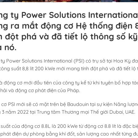
g ty Power Solutions International
ng ra mắt động cơ Hệ thống điện 8
h đột phá và đã tiết lộ thông số k
 nó.
ty Power Solutions International (PSI) có trụ sở tại Hoa Kỳ 
công suất 8,8 lít 200 kWe mới mang tính đột phá và đã tiết lộ
à động cơ mới đầu tiên của công ty kể từ khi tuyên bố hợp t
hải và động cơ phát điện của Pháp.
cơ PSI mới sẽ có mặt trên bệ Baudouin tại sự kiện Năng lượn
 3 năm 2022 tại Trung tâm Thương mại Thế giới Dubai, UAE.
suất của động cơ 8.8L là 200 kWe từ động cơ 8.8 lít là đặc biệt
phát điện dự phòng bằng khí đốt, sản lượng cao nhất từng đư