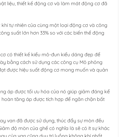
 vật liệu, thiết kế động cơ và làm mát động cơ đã
 khí tự nhiên của cùng một loại động cơ và công
công suất lớn hơn 33% so với các biến thể động
ơ có thiết kế kiểu mô-đun kiểu dáng đẹp để
 này bằng cách sử dụng các công cụ Mô phỏng
ể đạt được hiệu suất động cơ mong muốn và quản
ăng áp được tối ưu hóa của nó giúp giảm đáng kể
n hoàn tăng áp được tích hợp để ngăn chặn bất
quay van đã được sử dụng, thúc đẩy sự mòn đều
Giảm độ mòn của ghế có nghĩa là sẽ có ít sự khác
quay của van cũng duy trì luồng không khí nhất