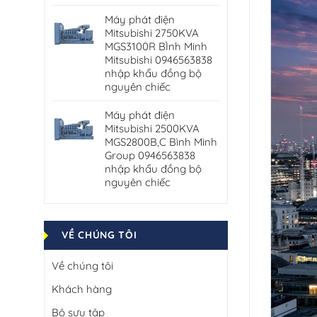
Máy phát điện
Mitsubishi 2750KVA
MGS3100R BÌnh Minh
Mitsubishi 0946563838
nhập khẩu đồng bộ
nguyên chiếc
Máy phát điện
Mitsubishi 2500KVA
MGS2800B,C Bình Minh
Group 0946563838
nhập khẩu đồng bộ
nguyên chiếc
VỀ CHÚNG TÔI
Về chúng tôi
Khách hàng
Bộ sưu tập