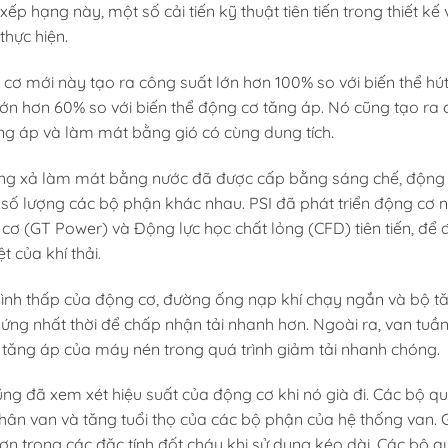
xếp hạng này, một số cải tiến kỹ thuật tiên tiến trong thiết kế
thực hiện.
cơ mới này tạo ra công suất lớn hơn 100% so với biến thể hút
lớn hơn 60% so với biến thể động cơ tăng áp. Nó cũng tạo ra 
ng áp và làm mát bằng gió có cùng dung tích.
ng xả làm mát bằng nước đã được cấp bằng sáng chế, động c
số lượng các bộ phận khác nhau. PSI đã phát triển động cơ
cơ (GT Power) và Động lực học chất lỏng (CFD) tiên tiến, đ
ệt của khí thải.
ình thấp của động cơ, đường ống nạp khí chạy ngắn và bộ t
ứng nhất thời để chấp nhận tải nhanh hơn. Ngoài ra, van tuầ
 tăng áp của máy nén trong quá trình giảm tải nhanh chóng.
ũng đã xem xét hiệu suất của động cơ khi nó già đi. Các bộ 
hân van và tăng tuổi thọ của các bộ phận của hệ thống van. 
hơn trong các đặc tính đốt cháy khi sử dụng kéo dài. Các bộ 