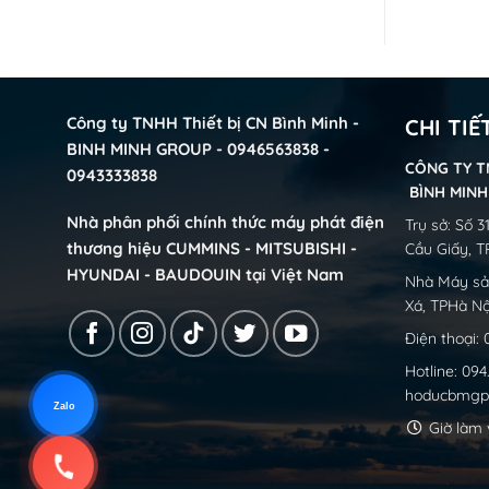
Công ty TNHH Thiết bị CN Bình Minh -
CHI TIẾ
BINH MINH GROUP - 0946563838 -
CÔNG TY T
0943333838
BÌNH MIN
Nhà phân phối chính thức máy phát điện
Trụ sở: Số 
thương hiệu CUMMINS - MITSUBISHI -
Cầu Giấy, T
HYUNDAI - BAUDOUIN tại Việt Nam
Nhà Máy sản
Xá, TPHà Nộ
Điện thoại:
Hotline: 09
hoducbmgp
Zalo
Giờ làm v