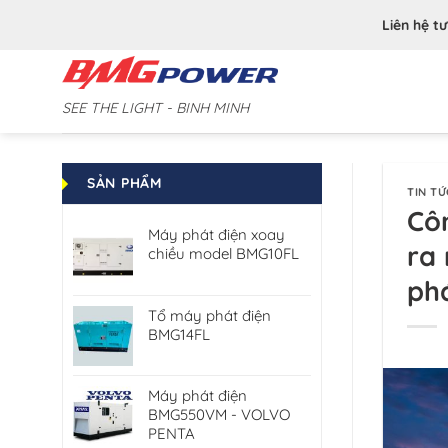
Bỏ
Liên hệ t
qua
nội
dung
SEE THE LIGHT - BINH MINH
SẢN PHẨM
TIN TỨ
Côn
Máy phát điện xoay
ra 
chiều model BMG10FL
ph
Tổ máy phát điện
BMG14FL
Máy phát điện
BMG550VM - VOLVO
PENTA