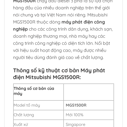
MGS1500R
chạy dầu diesel 3 pha là sự lựa chọn
hàng đầu của nhiều doanh nghiệp trên thế giới
nói chung và tại Việt Nam nói riêng. Mitsubishi
MGS1500R thuộc dòng
máy phát điện công
nghiệp
cho các công trình dân dụng, khách sạn,
doanh nghiệp thương mại, nhà máy hay các
công trình công nghiệp có diện tích lớn. Nổi bật
với hiệu suất hoạt động cao, máy được nhiều
người tiêu dùng đánh giá cao về chất lượng.
Thông số kỹ thuật cơ bản Máy phát
điện Mitsubishi MGS1500R:
Thông số cơ bản của
máy
Model tổ máy
MGS1500R
Chất lượng
Mới 100%
Xuất xứ
Singapore