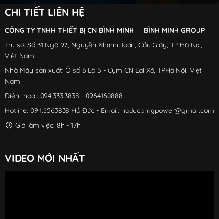
CHI TIẾT LIÊN HỆ
CÔNG TY TNHH THIẾT BỊ CN BÌNH MINH BÌNH MINH GROUP
Trụ sở: Số 31 Ngõ 92, Nguyễn Khánh Toàn, Cầu Giấy, TP Hà Nội,
Việt Nam
Nhà Máy sản xuất: Ô số 6 Lô 5 - Cụm CN Lai Xá, TPHà Nội. Việt
Nam
Điện thoại: 094.333.3838 - 0964160888
Hotline: 094.6563838 Hồ Đức - Email: hoducbmgpower@gmail.com
Giờ làm việc: 8h - 17h
VIDEO MỚI NHẤT