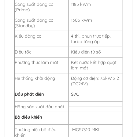
Công suất động cơ
1185 kWm
(Prime)
Công suất động cơ
1303 kWm
(Standby)
Kiểu động cơ
4 thì, phun trực tiếp,
turbo tăng áp
Điều tốc
Kiểu điện tử số
Phương thức làm mát
Két nước kết hợp quạt
làm mát
Hệ thống khởi động
Động cơ điện: 7.5kW x 2
(DC24V)
Đầu phát điện
S7C
Hãng sản xuất đầu phát
Bộ điều khiển
Thương hiệu bộ điều
MGS7310 MKII
khiển