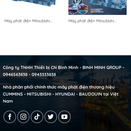
Máy phát điện Mitsubishi
Máy phát điện Mitsubishi
2250KVA MGS2500R Bình Minh
625KVA MGS700R Bình Minh
Group 0946563838 nhập khẩu
Group – 0946563838 nhập khẩu
đồng bộ nguyên chiếc
đồng bộ nguyên chiếc
Công ty TNHH Thiết bị CN Bình Minh - BINH MINH GROUP -
0946563838 - 0943333838
Nhà phân phối chính thức máy phát điện thương hiệu
CUMMINS - MITSUBISHI - HYUNDAI - BAUDOUIN tại Việt
Nam