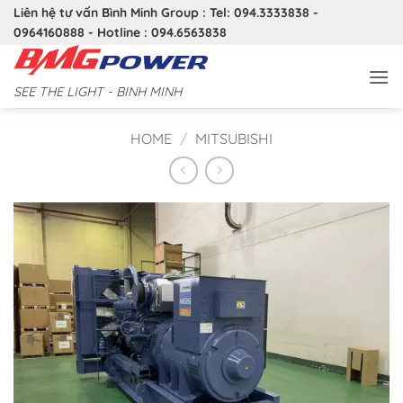
Bỏ
Liên hệ tư vấn Bình Minh Group : Tel: 094.3333838 -
qua
0964160888 - Hotline : 094.6563838
nội
dung
SEE THE LIGHT - BINH MINH
HOME
/
MITSUBISHI