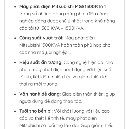
Máy phát điện Mitsubishi MGS1500R
là 1
trong số những dòng máy phát điện công
nghiệp đáng được chú ý nhất trong khả năng
cấp tải từ 1380 KVA – 1500KVA.
Công suất vượt trội:
Máy phát điện
Mitsubishi 1500KVA hoàn toàn phù hợp cho
các nhà máy, xí nghiệp,…
Hiệu suất ấn tượng:
Công nghệ hiện đại cho
phép máy phát điện hoạt động với hiệu suất
tối ưu, tiết kiệm nhiên liệu và giảm thiểu khí
thải ra môi trường.
Vận hành dễ dàng:
Giao diện thân thiện, giúp
người dùng dễ dàng thao tác.
Tuổi thọ bền bỉ:
Với chất lượng vật liệu cao
cấp và thiết kế tinh tế. máy phát điện
Mitsubishi có tuổi thọ lâu dài. Giúp giảm thiểu