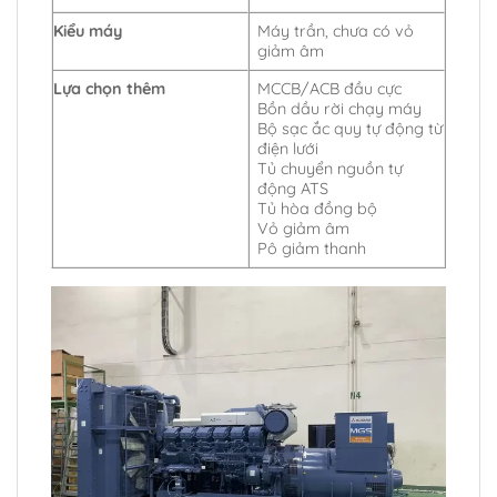
Kiểu máy
Máy trần, chưa có vỏ
giảm âm
Lựa chọn thêm
MCCB/ACB đầu cực
Bồn dầu rời chạy máy
Bộ sạc ắc quy tự động từ
điện lưới
Tủ chuyển nguồn tự
động ATS
Tủ hòa đồng bộ
Vỏ giảm âm
Pô giảm thanh