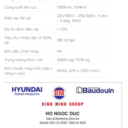
Công suất liên tục
1380kVA, 1104kW
220/380V ~ 230/400V, 3 pha
Điện áp tần số
– 4 dây, 50Hz
Độ ổn định điện áp
± 1.0%
Tiêu thụ nhiên liệu ở 100%
289 lít/giờ
tải
Bồn dầu chân máy
NA
Trọng lượng khô/ ướt
10600 kg/ 11130 kg
Kích thước máy trần (dài x
4400x 2215 x 2305 (mm)
rộng x cao)